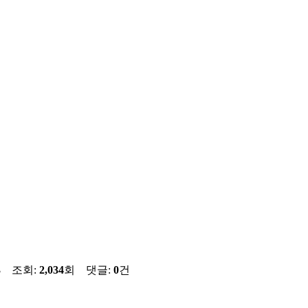
3
조회:
2,034
회 댓글:
0
건