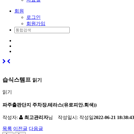
회원
로그인
회원가입
습식스템프
읽기
읽기
파주출판단지 주차장,테라스(유로피안.회색))
작성자:
최고관리자
님 작성일시:
작성일
2022-06-21 18:38:4
목록
이전글
다음글