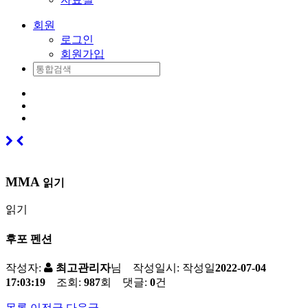
회원
로그인
회원가입
MMA
읽기
읽기
후포 펜션
작성자:
최고관리자
님 작성일시:
작성일
2022-07-04
17:03:19
조회:
987
회 댓글:
0
건
목록
이전글
다음글